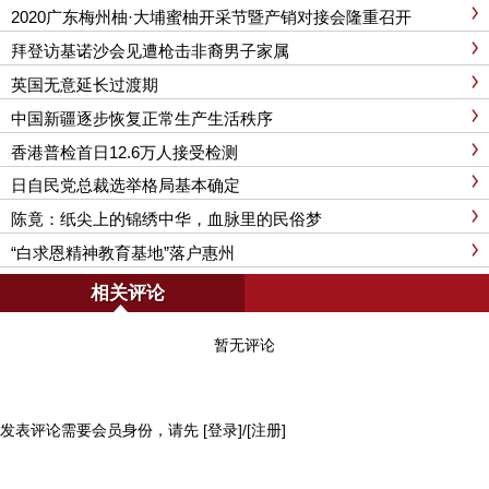
2020广东梅州柚·大埔蜜柚开采节暨产销对接会隆重召开
拜登访基诺沙会见遭枪击非裔男子家属
英国无意延长过渡期
中国新疆逐步恢复正常生产生活秩序
香港普检首日12.6万人接受检测
日自民党总裁选举格局基本确定
陈竟：纸尖上的锦绣中华，血脉里的民俗梦
“白求恩精神教育基地”落户惠州
相关评论
暂无评论
发表评论需要会员身份，请先
[登录]
/
[注册]