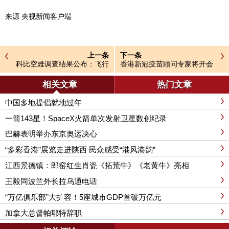
来源 央视新闻客户端
上一条
下一条
科比空难调查结果公布：飞行
香港新冠疫苗顾问专家将开会
员曾经历“空间定向障碍”
讨论复星疫苗
相关文章
热门文章
中国多地提倡就地过年
一箭143星！SpaceX火箭单次发射卫星数创纪录
巴赫表明举办东京奥运决心
“多彩香港”展览走进陕西 民众感受“港风港韵”
江西景德镇：郎窑红生肖瓷《拓荒牛》《老黄牛》亮相
王毅同波兰外长拉乌通电话
“万亿俱乐部”大扩容！5座城市GDP首破万亿元
加拿大总督帕耶特辞职