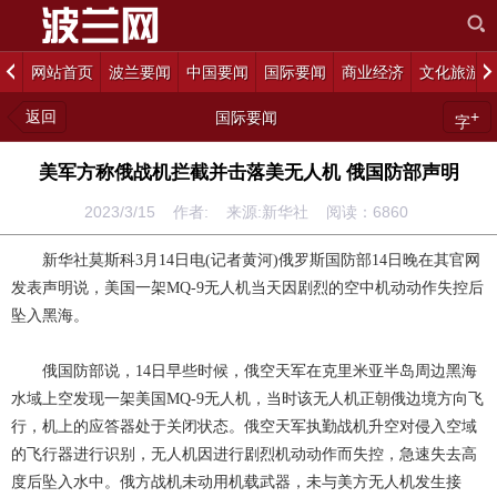
网站首页
波兰要闻
中国要闻
国际要闻
商业经济
文化旅游
返回
+
国际要闻
字
美军方称俄战机拦截并击落美无人机 俄国防部声明
2023/3/15 作者: 来源:新华社 阅读：
6860
新华社莫斯科3月14日电(记者黄河)俄罗斯国防部14日晚在其官网
发表声明说，美国一架MQ-9无人机当天因剧烈的空中机动动作失控后
坠入黑海。
俄国防部说，14日早些时候，俄空天军在克里米亚半岛周边黑海
水域上空发现一架美国MQ-9无人机，当时该无人机正朝俄边境方向飞
行，机上的应答器处于关闭状态。俄空天军执勤战机升空对侵入空域
的飞行器进行识别，无人机因进行剧烈机动动作而失控，急速失去高
度后坠入水中。俄方战机未动用机载武器，未与美方无人机发生接