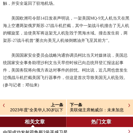
触，并安全返回了驻地机场。
美国欧洲司令部14日发表声明说，一架美国MQ-9无人机当天在黑
海上空遭两架俄罗斯苏-27战斗机拦截，其中一架战斗机撞击了无人机
的螺旋桨，迫使美军将这架无人机坠毁于黑海水域。撞击发生前，两
架苏-27战斗机曾“屡次向美无人机倾倒燃油并飞至其前方”。
美国国家安全委员会战略沟通协调员柯比当天对媒体说，美国总
统国家安全事务助理沙利文当天早些时候已向总统拜登汇报这起事
件，美国务院将向俄方表达对事件的担忧。柯比说，近几周也曾发生
过俄战斗机拦截美国飞行器事件，但这是首次导致美国无人机坠毁。
(参与记者：邓仙来)
上一条
下一条
2023年度“全美华人30岁以下
美联储主席鲍威尔：未来加息
青年精英榜”评选结果揭晓
幅度可能超预期
相关文章
热门文章
中国成功发射荷鲁斯2号遥感卫星