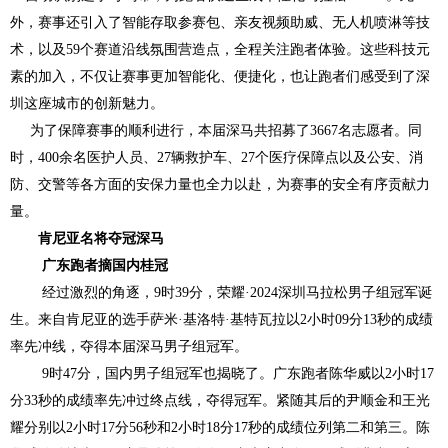
外，赛事还引入了智能存取参赛包、亲友视频助威、无人机喷淋等技
术，以及59个赛道沿线氛围营造点，全程关注跑者体验。这些科技元
素的加入，不仅让赛事更加智能化、便捷化，也让跑者们感受到了深
圳这座城市的创新魅力。
为了保障赛事的顺利进行，本届深马共招募了3667名志愿者。同
时，400余名医护人员、27辆救护车、27个医疗保障点以及公安、消
防、交警等各方面的安保力量也全力以赴，为赛事的安全有序贡献力
量。
肯尼亚名将夺冠深马
广东跑者摘国内桂冠
经过激烈的角逐，9时39分，荣耀·2024深圳马拉松男子组冠军诞
生。来自肯尼亚的选手萨米·基洛特·基特瓦拉以2小时09分13秒的成绩
率先冲线，夺得本届深马男子组冠军。
9时47分，国内男子组冠军也揭晓了。广东跑者陈华威以2小时17
分33秒的成绩率先冲过终点线，夺得冠军。紧随其后的尹顺金和王光
耀分别以2小时17分56秒和2小时18分17秒的成绩位列第二和第三。陈