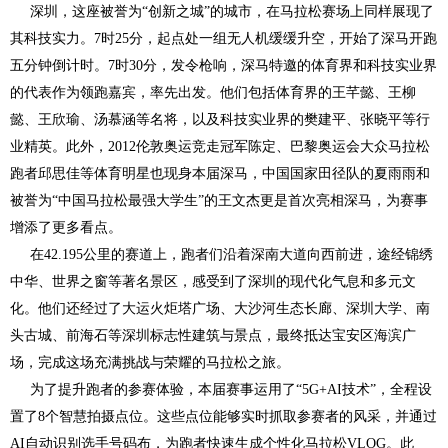
深圳，这座被誉为“创新之城”的城市，在马拉松赛场上同样展现了
其科技实力。7时25分，起点处一组无人机缓缓升空，开始了深马开跑
五分钟倒计时。7时30分，发令枪响，深马特邀的体育界和科技实业界
的代表作为领跑嘉宾，率先出发。他们包括体育界的王芊懿、王柳
懿、王欣瑜、汤慕涵等名将，以及科技实业界的樊建平、张晓平等行
业精英。此外，2012伦敦奥运竞走冠军陈定、巴黎奥运会大众马拉松
跑者邱思佳等体育明星也现身本届深马，中国国家田径队的夏雨雨和
被誉为“中国马拉松最强大学生”的王文杰更是首次亮相深马，为赛事
增添了更多看点。
在42.195公里的赛道上，跑者们沿着深南大道向西前进，途经锦绣
中华、世界之窗等著名景区，感受到了深圳的现代化气息和多元文
化。他们还经过了大运火炬塔广场、大沙河生态长廊、深圳大学、南
头古城、前海石等深圳标志性建筑与景点，最终抵达宝安区海滨广
场，完成这场充满挑战与荣耀的马拉松之旅。
为了提升跑者的参赛体验，本届赛事运用了“5G+AI技术”，全程设
置了8个智慧拍摄点位。这些点位能够实时抓取参赛者的风采，并通过
AI自动识别选手号码布，为跑者快速生成个性化马拉松VLOG。此