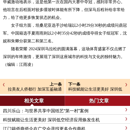
华威激动地表示，这是他第一次在国内大赛中夺冠，感到非常开心。
他坦言在后程面对较多缓坡时体能有所下降，但深马后程补给非常给
力，给了他更多恢复状态的机会。
女子组方面，坦桑尼亚选手沙哈瑞以2小时29分30秒的成绩问鼎冠
军。中国籍选手夏雨雨则以2小时35分42秒的成绩夺得女子组冠军，沈
妮和朱卿分获第二和第三名。
随着荣耀·2024深圳马拉松的圆满落幕，这场体育盛宴不仅点燃了
深圳的年终激情，更展现了深圳这座城市的科技与文化的独特魅力。
（编辑：江雨凌）
上一条
下一条
拉美友人侨都行 加深互鉴融通
科技赋能让生活更美好 深圳低
情
空经济应用焕发生机
相关文章
热门文章
四川乐山：与世界共享中国纸艺“第一村”案例
科技赋能让生活更美好 深圳低空经济应用焕发生机
江门籍侨商侨企在广交会寻找更多合作商机