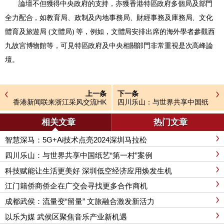
論壇
不但
獲得中央政府的支持，亦獲
香港
特區政府多個局及部門
全力
配合
，如教育局、政制及內地事務局、財經事務及庫務局、文化
體育及旅遊局
(
文體局
)
等
，
例如
，
文體局安排出席的海外學者參觀西
九故宮博物館等
，可
見特區政府
及中央相關部門
非常重視
是次
高峰論
壇。
上一条
下一条
香港新闻联来浙江采风交流HK
四川乐山：与世界共享中国纸
F Journalists Visit Zhejiang
艺“第一村”案例
相关文章
热门文章
智慧深马：5G+Ai技术点亮2024深圳马拉松
四川乐山：与世界共享中国纸艺“第一村”案例
科技赋能让生活更美好 深圳低空经济应用焕发生机
江门籍侨商侨企在广交会寻找更多合作商机
成都武侯：流量变“留量” 文旅融合激发新活力
以乐为媒 武侯区聚焦音乐产业新机遇