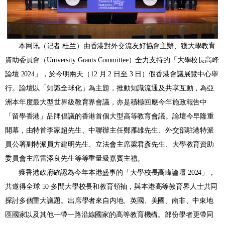
本网讯（记者 杜兰）由香港對外交流友好協會主辦、獲大學教育
資助委員會（
University Grants Committee
）全力支持的「大學校長高峰
論壇
2024
」，於今明兩天
（
12
月
2
日至
3
日
）
假香港會議展覽中心舉
行。論壇以「知識全球化」為主題，推動知識流通及共享互動，為亞
洲本年度最大型世界級教育界會議，亦是
積極回應
今年施政報告中
「留學香港」品牌倡議
的
香港首個大型高等教育會議。論壇今早隆重
開幕，由特首李家超
先生
、中聯辦主任鄭雁雄
先生
、外交部駐港特派
員公署
副特派員
方建明先生、立法會主席梁君彥先生、大學教育資助
委員會主席雷添良先生
等等重量級嘉賓主禮。
獲
香港政府確認為今年本港盛事的
「大學校長高峰論壇
2024
」
，
共邀得
全球
50
多間大學校長和教育領袖，
與本港高等教育界
人士
共同
探討多個重大議題。出席學者
來自内地、
英國、美國、南非、中東
地
區國家
以及其他一帶一路沿
線國家的高等教育機構
。
部份
學者
更帶同