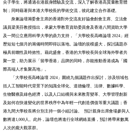
尖子學生，
將通過
在港親身體驗及交流，
深入
了解香港高質量教育體
制；同時藉著與本港大學校長的學術交流，彼此建立合作基礎。
身兼論壇籌委會主席的香港對外交流友好協會創會主席、立法會
議員梁美芬教授指出，承蒙大學教育資助委員會及香港八間資助大學
及一間公立應用科學大學的鼎力支持，「大學校長高峰論壇
2024
」
經
歷
短短七個月的籌備時間
即得以
落地。論壇的規模盛大，探討議題亦
極具前瞻性及時效性
。藉此盛會，
香港
的大
學校長與全球海外學者共
聚一堂，助
力展
示「留學香港」品牌的同時，
亦能
推動香港成為「國
際高端人才集聚高地」。
「大學校長高峰論壇
2024
」
圍繞
九
個議題作出探討，
涉及領域包
括人工智能時代背景下
的知識全球化
、
道德倫理
、
法律、
數據
科學
、
生物醫療及綠色經濟，
以及人口結構與未來教育變革、大學管理創新
及
如
何在快速變化的世界秩序中為年輕一代創造價值等重大議題；香
港九間大學校長
將
分別主持一個小組討論。
預計親身出席會場參與人
數將達
1,000
人。此外，論壇也將進行全球網絡直播，預計將帶來數萬
人次的龐大觀眾群。