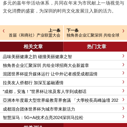
多元的嘉年华活动体系，共同在年末为市民献上一场视觉与
文化消费的盛宴，为深圳的时尚文化发展注入新的活力。
上一条
下一条
首届《和商社》产业联盟大会
独角兽企业汇聚深圳 共绘全球
圆满召开，共绘商业和谐新图
招商大会新篇章
景
相关文章
热门文章
品味美丽健康之韵 碰撞美丽健康之智
独角兽企业汇聚深圳 共绘全球招商大会新篇章
混团世界杯提升媒体运行 让中外记者感受成都温情
拉美友人侨都行 加深互鉴融通情
“成都，安逸！”世界杯让埃及客人学到成都话
亞洲本年度最大型世界級教育界會議 「大學校長高峰論壇 202
4」舉行 全球 50 多間大學校長及教育領袖出席
成都混合团体世界杯为城市带来新活力
智慧深马：5G+Ai技术点亮2024深圳马拉松