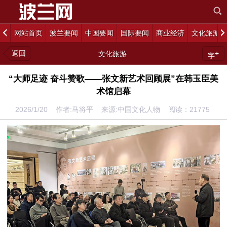
网站首页
波兰要闻
中国要闻
国际要闻
商业经济
文化旅游
返回
+
文化旅游
字
“大师足迹 奋斗赞歌——张文新艺术回顾展”在韩玉臣美
术馆启幕
2026/1/20 作者:马将平 来源:中国文化人物 阅读：
21775