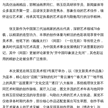
与高仿油画精品，邯郸油画界同仁、韩玉臣高研班学员、新闻媒体等
众多嘉宾齐聚一堂，品读张文新诗意隽永、形象生动的艺术佳作，缅
怀这位艺术家，传承其笃定执着的艺术追求与勤勉笃行的治学精神。
张文新作为中国第三代油画家的杰出代表，深耕艺术领域70余
载，以精湛的造型功力、丰厚的创作体量与鲜活的色彩表现享誉中国
美术界。他笔下的《巍巍太行》《间苗》《一往无前》等传世之作，
兼具时代温度与艺术高度，为中国美术事业发展镌刻下浓墨重彩的印
记。其中《间苗》更被评论家誉为“开中国印象派之先河”，其色彩运
用的精妙之处被业界广泛推崇。
本次展览在韩玉臣美术馆3号展厅举办，以《张文新美术作品集》
为蓝本，精心划分“启航”“深秋的红叶”“青云澜兮”“春天来了”“地平线
上的风景”“远渡重洋”“文化交流”“逐日”八大板块，系统梳理张文新不
同艺术时期的创作脉络。展厅入口处，图文并茂的艺术年表与他同学
生韩玉臣切磋交流的珍贵掠影，勾勒出大师的艺术人生轨迹。展览不
仅收录各时期代表作，部分核心作品还配套展出写生草图、创作手稿
及艺术家本人的艺术见解，立体呈现其创作思路。如《绣衣女》与