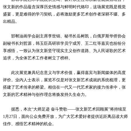
张文新的作品蕴含深厚历史情感与鲜明时代烙印，这场展览既是视觉
盛宴，更是难得的学习契机，必将激励更多艺术创作者深耕不辍、多
出精品。
邯郸油画学会副主席李世锦、秘书长岳树凯，白俄罗斯华侨协会
副秘书长刘哲源，韩玉臣高研班学员宁成芳、王二红等嘉宾也纷纷分
享感悟，一致认为张文新坚守现实主义创作道路、为人民讴歌的艺术
追求，为全体艺术工作者树立了榜样。
此次展览兼具纪念意义与学术价值，赢得嘉宾与新闻媒体的高度
评价。业内人士表示，展览不仅是对张文新艺术成就的系统梳理，更
搭建了艺术传承的桥梁。相信在一代又一代艺术家的接力传承中，张
文新的艺术精神与创作理念将焕发持久生命力。
据悉，本次“大师足迹 奋斗赞歌——张文新艺术回顾展”将持续至
1月27日，面向公众免费开放，为广大艺术爱好者提供近距离品读大师
佳作、感悟艺术精神的机会。