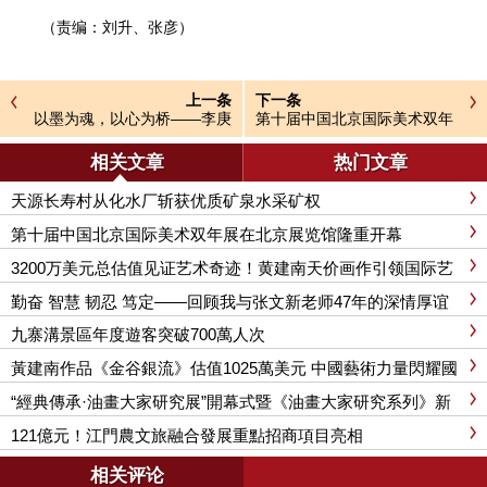
（责编：刘升、张彦）
上一条
下一条
以墨为魂，以心为桥——李庚
第十届中国北京国际美术双年
的艺术人生与时代担当
展在北京展览馆隆重开幕
相关文章
热门文章
天源长寿村从化水厂斩获优质矿泉水采矿权
第十届中国北京国际美术双年展在北京展览馆隆重开幕
3200万美元总估值见证艺术奇迹！黄建南天价画作引领国际艺
术变革
勤奋 智慧 韧忍 笃定——回顾我与张文新老师47年的深情厚谊
九寨溝景區年度遊客突破700萬人次
黃建南作品《金谷銀流》估值1025萬美元 中國藝術力量閃耀國
際舞台
“經典傳承·油畫大家研究展”開幕式暨《油畫大家研究系列》新
書發布會在京舉行
121億元！江門農文旅融合發展重點招商項目亮相
相关评论