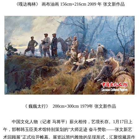
《嘎达梅林》 画布油画 156cm×216cm 2009 年 张文新作品
《 巍巍太行》 200cm×300cm
1979年 张文新作品
中国文化人物（记者 马将平）薪火相传，艺境长存。1月17日上
午，邯郸韩玉臣美术馆特别策划的“大师足迹 奋斗赞歌——张文新艺
术回顾展”正式拉开帷幕。展览以简约雅致的呈现形式，汇聚馆藏原作