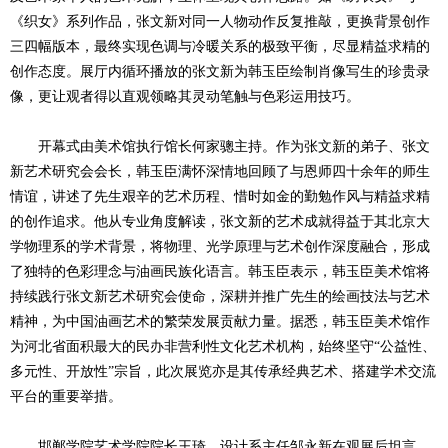
《织女》系列作品，张文新对同一人物动作反复推敲，更换背景创作
三四幅版本，最终实现色调与冷暖关系的极致平衡，尽显精益求精的
创作态度。展厅内循环播放的张文新为韩玉臣绘制肖像写生的珍贵录
像，更让观者得以直观领略其灵动笔触与色彩运用技巧。
开幕式由美术馆执行馆长何家骢主持。作为张文新的弟子、张文
新艺术研究会会长，韩玉臣满怀深情地回顾了与恩师四十余年的师生
情谊，讲述了先生艰辛的艺术历程、惜时如金的勤勉作风与精益求精
的创作追求。他从专业角度解读，张文新的艺术成就得益于其北京大
学物理系的学术背景，将物理、光学原理与艺术创作深度融合，形成
了独特的色彩理念与油画民族化语言。韩玉臣表示，韩玉臣美术馆将
持续践行张文新艺术研究会使命，深耕并推广先生的绘画技法与艺术
精神，为中国油画艺术的繁荣发展贡献力量。据悉，韩玉臣美术馆作
为河北省面积最大的民办非营利性文化艺术机构，始终坚守“公益性、
多元性、开放性”宗旨，此次展览亦是其传承经典艺术、搭建学术交流
平台的重要举措。
邯郸学院艺术学院院长王琦、设计系主任邹永新在观展后坦言，